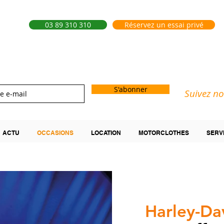
03 89 310 310
Réservez un essai privé
S'abonner
Suivez no
ACTU
OCCASIONS
LOCATION
MOTORCLOTHES
SERV
Harley-Da