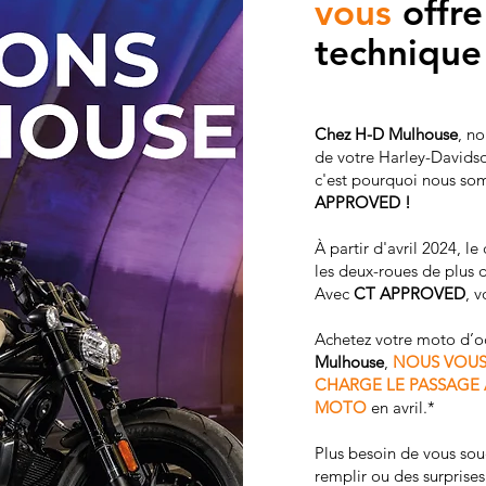
vous
offre
technique
Chez H-D Mulhouse
, n
de votre Harley-Davidso
c'est pourquoi nous som
APPROVED !
À partir d'avril 2024, l
les deux-roues de plus 
Avec
CT APPROVED
, 
Achetez votre moto d’o
Mulhouse
,
NOUS VOUS
CHARGE LE PASSAGE
MOTO
en avril.*
Plus besoin de vous souc
remplir ou des surprise