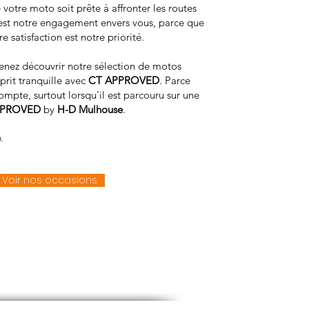
votre moto soit prête à affronter les routes
'est notre engagement envers vous, parce que
re satisfaction est notre priorité.
Venez découvrir notre sélection de motos
sprit tranquille avec
CT APPROVED
. Parce
mpte, surtout lorsqu'il est parcouru sur une
PPROVED
by
H-D Mulhouse
.
.
Voir nos occasions