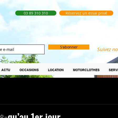
03 89 310 310
Réservez un essai privé
S'abonner
Suivez no
ACTU
OCCASIONS
LOCATION
MOTORCLOTHES
SERV
 ✨qu’au 1er jour