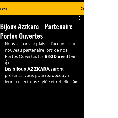
Post
Bijoux Azzkara - Partenaire
Portes Ouvertes
Nous aurons le plaisir d'accueillir un 
nouveau partenaire lors de nos 
Portes Ouvertes les 𝟵&𝟭𝟬 𝗮𝘃𝗿𝗶𝗹 ! 😃
👍
Les 𝗯𝗶𝗷𝗼𝘂𝘅 𝗔𝗭𝗭𝗞𝗔𝗥𝗔 seront 
présents, vous pourrez découvrir 
leurs collections stylée et rebelles 😎