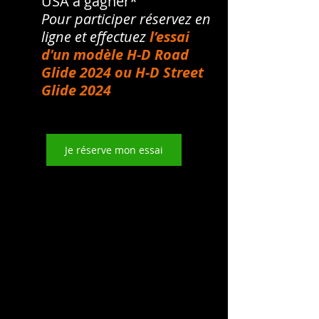
USA à gagner*
Pour 
participer réservez en 
ligne et effectuez 
l’essai 
d'un modèle H-D Road 
Glide 2024 ou H-D Street 
Glide 2024
Je réserve mon essai