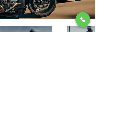
MOTEUR REVOLUTION™ MAX
CHÂSSIS
1250T
Le Revolution Max 1250T est
Doté de deux arbres à cames
un composant structurel du
en tête à distribution variable,
châssis de cette moto, ce qui
le Revolution Max 1250T est
permet de réduire
un moteur à refroidissement
considérablement le poids
liquide conçu pour vous offrir
global, d’abaisser le centre de
un maximum de puissance
gravité et d’optimiser la
quand vous le souhaitez et
maniabilité.
Renseignements
vous aider à garder le contrôle
pendant la conduite.