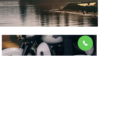
MOTEUR MILWAUKEE-EIGHT™ 114
Un couple exceptionnel et une puissance sur demande
que vous sentirez à chaque accélération, tout en profitant
de la sonorité incomparable du moteur H-D.
Renseignements