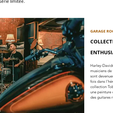
série
limitée.
GARAGE RO
COLLECT
ENTHUSI
Harley-Davids
musiciens de 
sont devenues
fois dans l'h
collection To
une peinture 
des guitares r