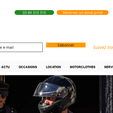
03 89 310 310
Réservez un essai privé
S'abonner
Suivez no
ACTU
OCCASIONS
LOCATION
MOTORCLOTHES
SERV